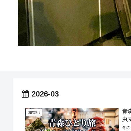
2026-03
青
国内旅行
虫
冬の