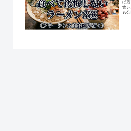
ば店
食レ
も公